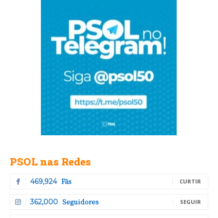
PSOL nas Redes
Fãs
469,924
CURTIR
Seguidores
362,000
SEGUIR