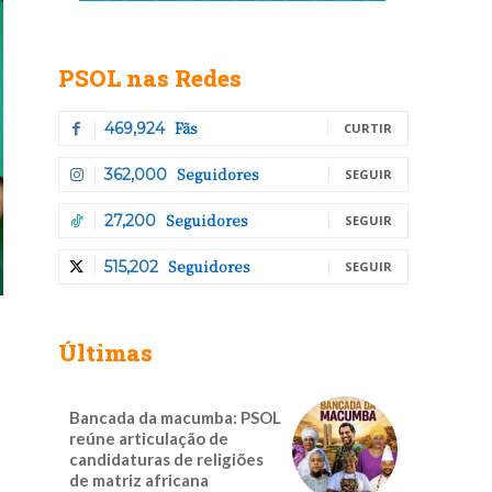
PSOL nas Redes
Fãs
469,924
CURTIR
Seguidores
362,000
SEGUIR
Seguidores
27,200
SEGUIR
Seguidores
515,202
SEGUIR
Últimas
Bancada da macumba: PSOL
reúne articulação de
candidaturas de religiões
de matriz africana