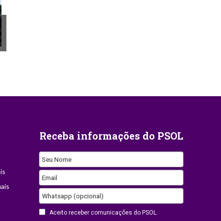
Receba informações do PSOL
Seu Nome
is
Email
ais
Business
Whatsapp (opcional)
Email
Aceito receber comunicações do PSOL.