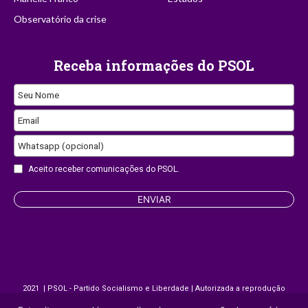
Observatório da crise
Receba informações do PSOL
Seu Nome
Email
Business
Whatsapp (opcional)
Email
Aceito receber comunicações do PSOL.
ENVIAR
2021 | PSOL - Partido Socialismo e Liberdade | Autorizada a reprodução
desde que citada a fonte.