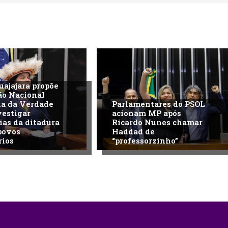
uajajara propõe
ão Nacional
na da Verdade
Parlamentares do PSOL
vestigar
acionam MP após
ias da ditadura
Ricardo Nunes chamar
povos
Haddad de
rios
“professorzinho”