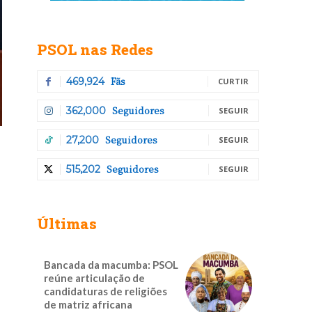
PSOL nas Redes
Fãs
469,924
CURTIR
Seguidores
362,000
SEGUIR
Seguidores
27,200
SEGUIR
Seguidores
515,202
SEGUIR
Últimas
Bancada da macumba: PSOL
reúne articulação de
candidaturas de religiões
de matriz africana