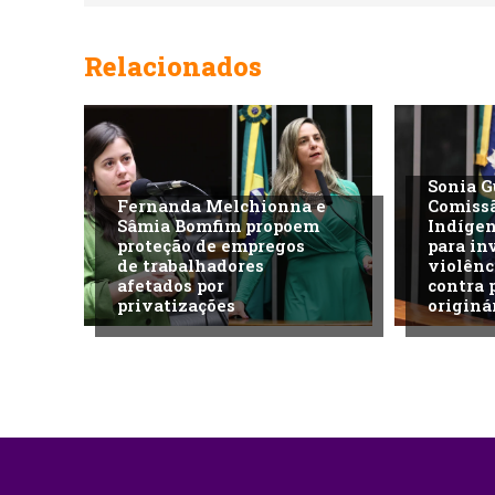
Relacionados
Sonia G
Fernanda Melchionna e
Comiss
Sâmia Bomfim propoem
Indíge
proteção de empregos
para in
de trabalhadores
violênc
afetados por
contra 
privatizações
originá