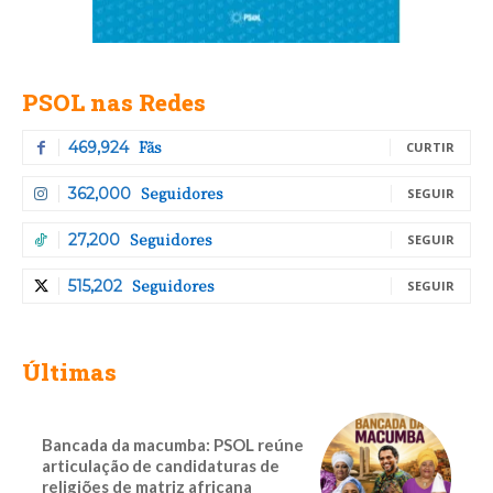
PSOL nas Redes
Fãs
469,924
CURTIR
Seguidores
362,000
SEGUIR
Seguidores
27,200
SEGUIR
Seguidores
515,202
SEGUIR
Últimas
Bancada da macumba: PSOL reúne
articulação de candidaturas de
religiões de matriz africana