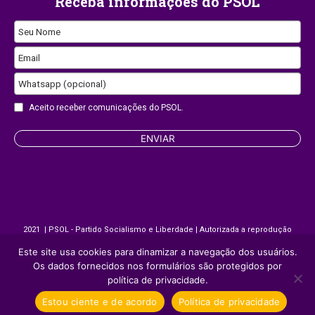
Receba informações do PSOL
Email
Seu Nome
Email
Whatsapp (opcional)
Aceito receber comunicações do PSOL.
ENVIAR
2021 | PSOL - Partido Socialismo e Liberdade | Autorizada a reprodução
desde que citada a fonte.
Este site usa cookies para dinamizar a navegação dos usuários.
Os dados fornecidos nos formulários são protegidos por
Site desenvolvido por
Appmobi
política de privacidade.
Estou ciente e de acordo
Política de privacidade