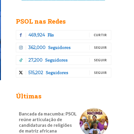
PSOL nas Redes
Fãs
469,924
CURTIR
Seguidores
362,000
SEGUIR
Seguidores
27,200
SEGUIR
Seguidores
515,202
SEGUIR
Últimas
Bancada da macumba: PSOL
reúne articulação de
candidaturas de religiões
de matriz africana