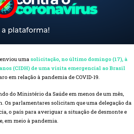
 enviou uma
solicitação, no último domingo (17), à
nos (CIDH) de uma visita emergencial ao Brasil
naro em relação à pandemia de COVID-19.
ndo do Ministério da Saúde em menos de um mês,
ch. Os parlamentares solicitam que uma delegação da
ia, o país para averiguar a situação de desmonte e
de, em meio à pandemia.