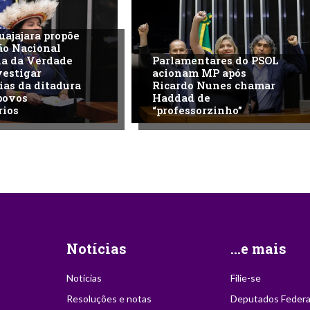
uajajara propõe
ão Nacional
na da Verdade
Parlamentares do PSOL
vestigar
acionam MP após
ias da ditadura
Ricardo Nunes chamar
povos
Haddad de
rios
“professorzinho”
Notícias
...e mais
Notícias
Filie-se
Resoluções e notas
Deputados Federa