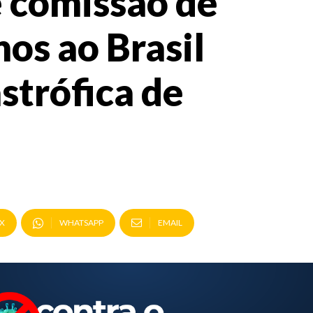
 comissão de
os ao Brasil
strófica de
X
WHATSAPP
EMAIL