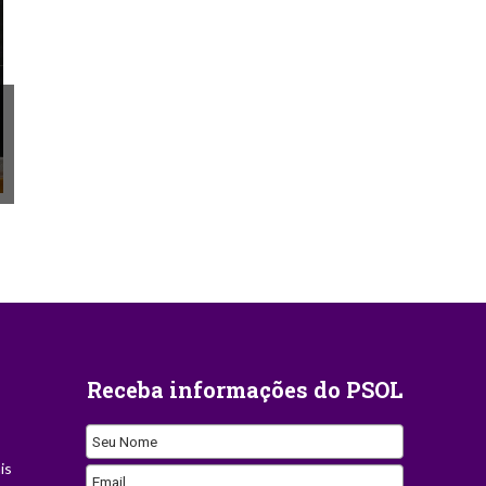
Receba informações do PSOL
Seu Nome
is
Company
Email