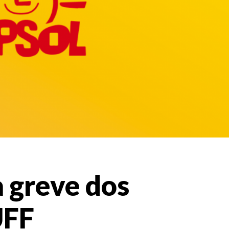
à greve dos
UFF