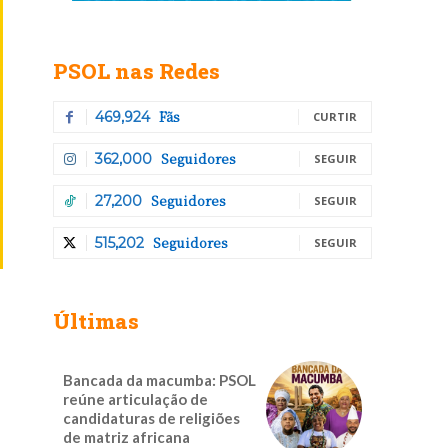
PSOL nas Redes
Fãs
469,924
CURTIR
Seguidores
362,000
SEGUIR
Seguidores
27,200
SEGUIR
Seguidores
515,202
SEGUIR
Últimas
Bancada da macumba: PSOL
reúne articulação de
candidaturas de religiões
de matriz africana