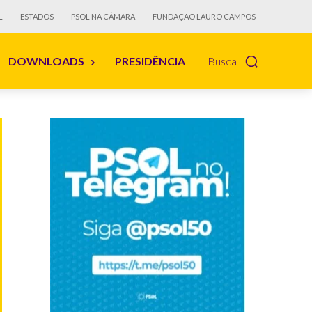
L
ESTADOS
PSOL NA CÂMARA
FUNDAÇÃO LAURO CAMPOS
DOWNLOADS
PRESIDÊNCIA
Busca