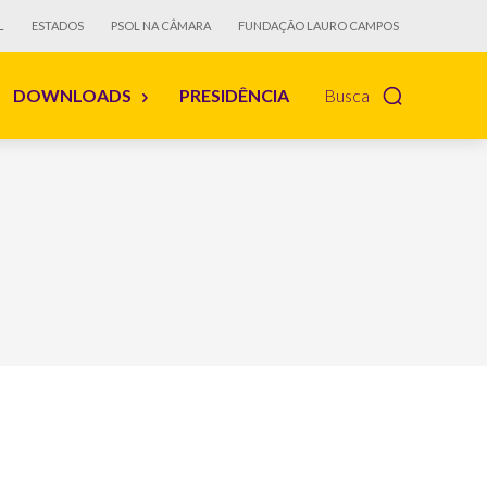
L
ESTADOS
PSOL NA CÂMARA
FUNDAÇÃO LAURO CAMPOS
DOWNLOADS
PRESIDÊNCIA
Busca