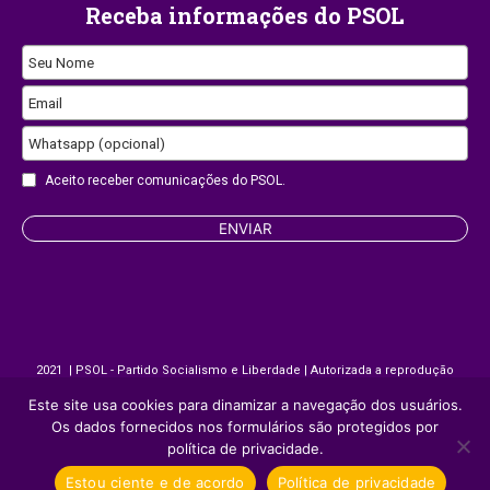
Receba informações do PSOL
Your
Seu Nome
Website
Email
Whatsapp (opcional)
Aceito receber comunicações do PSOL.
ENVIAR
2021 | PSOL - Partido Socialismo e Liberdade | Autorizada a reprodução
desde que citada a fonte.
Este site usa cookies para dinamizar a navegação dos usuários.
Os dados fornecidos nos formulários são protegidos por
Site desenvolvido por
Appmobi
política de privacidade.
Estou ciente e de acordo
Política de privacidade