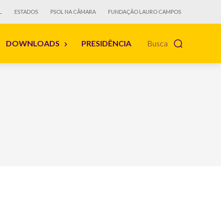
L
ESTADOS
PSOL NA CÂMARA
FUNDAÇÃO LAURO CAMPOS
DOWNLOADS
PRESIDÊNCIA
Busca