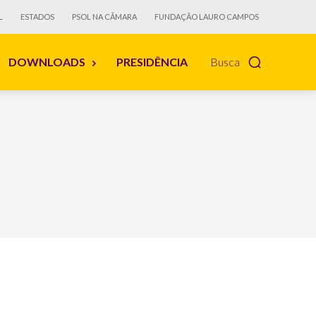
L
ESTADOS
PSOL NA CÂMARA
FUNDAÇÃO LAURO CAMPOS
DOWNLOADS
PRESIDÊNCIA
Busca