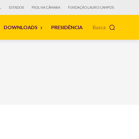
L
ESTADOS
PSOL NA CÂMARA
FUNDAÇÃO LAURO CAMPOS
DOWNLOADS
PRESIDÊNCIA
Busca