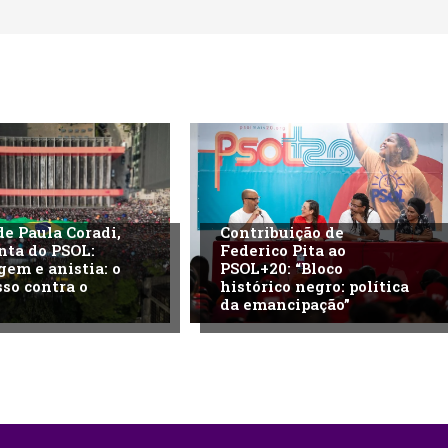
de Paula Coradi,
Contribuição de
nta do PSOL:
Federico Pita ao
gem e anistia: o
PSOL+20: “Bloco
so contra o
histórico negro: política
da emancipação”