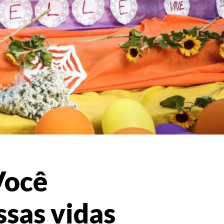
 Você
ssas vidas