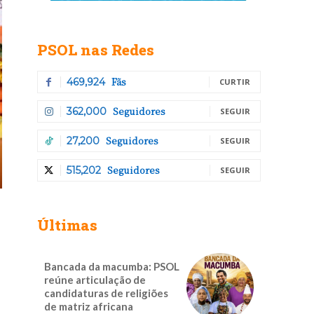
PSOL nas Redes
Fãs
469,924
CURTIR
Seguidores
362,000
SEGUIR
Seguidores
27,200
SEGUIR
Seguidores
515,202
SEGUIR
Últimas
Bancada da macumba: PSOL
reúne articulação de
candidaturas de religiões
de matriz africana