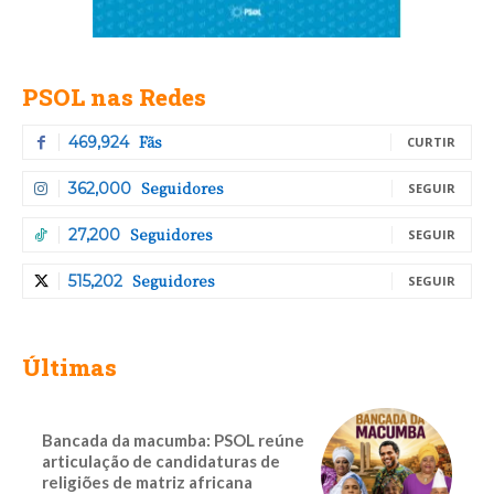
PSOL nas Redes
Fãs
469,924
CURTIR
Seguidores
362,000
SEGUIR
Seguidores
27,200
SEGUIR
Seguidores
515,202
SEGUIR
Últimas
Bancada da macumba: PSOL reúne
articulação de candidaturas de
religiões de matriz africana