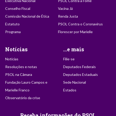
Executiva Nacional
PSOL Contra a Fome
Conselho Fiscal
Vacina Já
Comissão Nacional de Ética
Renda Justa
Estatuto
PSOL Contra o Coronavírus
Programa
Florescer por Marielle
Notícias
...e mais
Notícias
Filie-se
Resoluções e notas
Deputados Federais
PSOL na Câmara
Deputados Estaduais
Fundação Lauro Campos e
Sede Nacional
Marielle Franco
Estados
Observatório da crise
Receba informações do PSOL