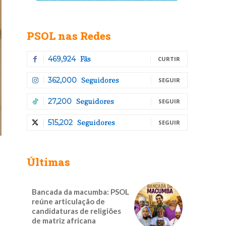
PSOL nas Redes
Fãs
469,924
CURTIR
Seguidores
362,000
SEGUIR
Seguidores
27,200
SEGUIR
Seguidores
515,202
SEGUIR
Últimas
Bancada da macumba: PSOL
reúne articulação de
candidaturas de religiões
de matriz africana