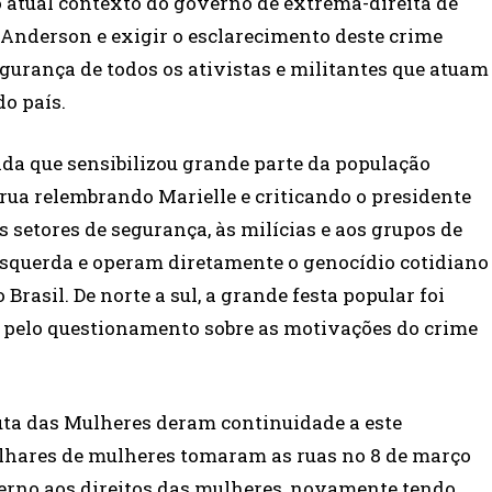
 atual contexto do governo de extrema-direita de
 Anderson e exigir o esclarecimento deste crime
segurança de todos os ativistas e militantes que atuam
do país.
ada que sensibilizou grande parte da população
 rua relembrando Marielle e criticando o presidente
 setores de segurança, às milícias e aos grupos de
esquerda e operam diretamente o genocídio cotidiano
Brasil. De norte a sul, a grande festa popular foi
e pelo questionamento sobre as motivações do crime
uta das Mulheres deram continuidade a este
lhares de mulheres tomaram as ruas no 8 de março
rno aos direitos das mulheres, novamente tendo