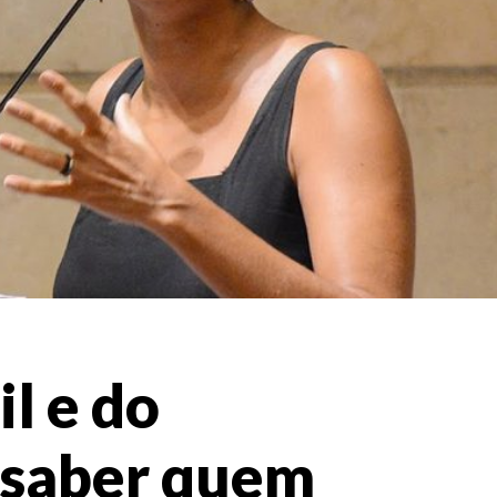
il e do
saber quem