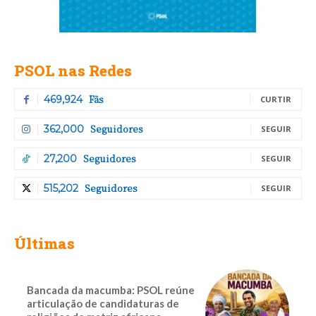
PSOL nas Redes
Fãs
469,924
CURTIR
Seguidores
362,000
SEGUIR
Seguidores
27,200
SEGUIR
Seguidores
515,202
SEGUIR
Últimas
Bancada da macumba: PSOL reúne
articulação de candidaturas de