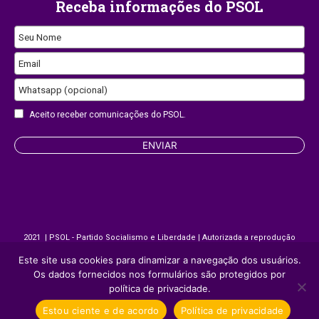
Receba informações do PSOL
Seu Nome
Business
Email
Email
Whatsapp (opcional)
Aceito receber comunicações do PSOL.
ENVIAR
2021 | PSOL - Partido Socialismo e Liberdade | Autorizada a reprodução
desde que citada a fonte.
Este site usa cookies para dinamizar a navegação dos usuários.
Os dados fornecidos nos formulários são protegidos por
política de privacidade.
Site desenvolvido por
Appmobi
Estou ciente e de acordo
Política de privacidade