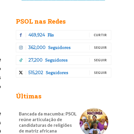
PSOL nas Redes
Fãs
469,924
CURTIR
Seguidores
362,000
SEGUIR
e
Seguidores
27,200
SEGUIR
o
Seguidores
515,202
SEGUIR
s
o
Últimas
e
Bancada da macumba: PSOL
reúne articulação de
m
candidaturas de religiões
O
de matriz africana