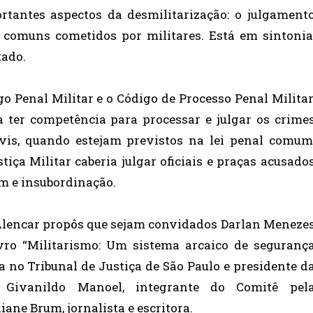
rtantes aspectos da desmilitarização: o julgament
 comuns cometidos por militares. Está em sintonia
tado.
go Penal Militar e o Código de Processo Penal Militar
 ter competência para processar e julgar os crime
ivis, quando estejam previstos na lei penal comum
tiça Militar caberia julgar oficiais e praças acusado
m e insubordinação.
 Alencar propôs que sejam convidados Darlan Meneze
livro “Militarismo: Um sistema arcaico de seguranç
a no Tribunal de Justiça de São Paulo e presidente d
 Givanildo Manoel, integrante do Comitê pel
liane Brum, jornalista e escritora.