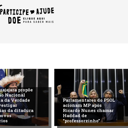
uajajara propõe
ão Nacional
na da Verdade
Parlamentares do PSOL
vestigar
acionam MP após
ias da ditadura
Ricardo Nunes chamar
povos
Haddad de
rios
“professorzinho”