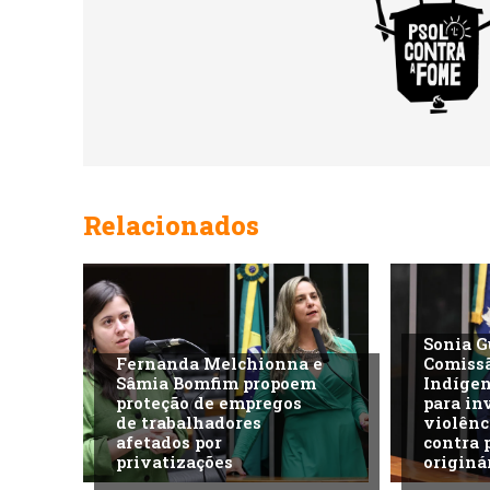
Relacionados
Sonia G
Fernanda Melchionna e
Comiss
Sâmia Bomfim propoem
Indíge
proteção de empregos
para in
de trabalhadores
violênc
afetados por
contra 
privatizações
originá