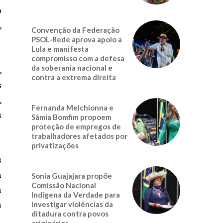
o
,
Convenção da Federação
PSOL-Rede aprova apoio a
Lula e manifesta
compromisso com a defesa
da soberania nacional e
,
contra a extrema direita
s
,
Fernanda Melchionna e
s
Sâmia Bomfim propoem
proteção de empregos de
trabalhadores afetados por
privatizações
s
a
Sonia Guajajara propõe
Comissão Nacional
a
Indígena da Verdade para
a
investigar violências da
ditadura contra povos
originários