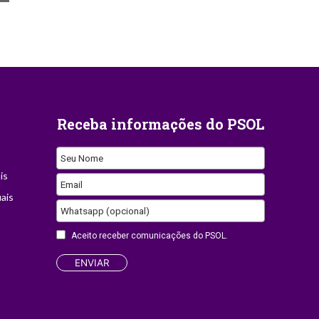
Receba informações do PSOL
Seu Nome
is
Contact
Email
ais
Email
Whatsapp (opcional)
Aceito receber comunicações do PSOL.
ENVIAR