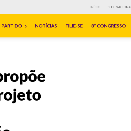
INÍCIO
SEDE NACIONA
PARTIDO
NOTÍCIAS
FILIE-SE
8º CONGRESSO
propõe
rojeto