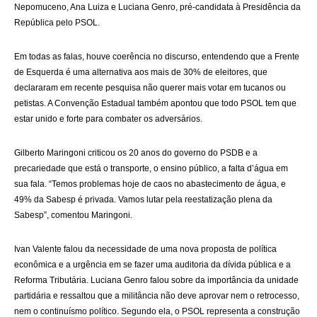
Nepomuceno, Ana Luiza e Luciana Genro, pré-candidata à Presidência da
República pelo PSOL.
Em todas as falas, houve coerência no discurso, entendendo que a Frente
de Esquerda é uma alternativa aos mais de 30% de eleitores, que
declararam em recente pesquisa não querer mais votar em tucanos ou
petistas. A Convenção Estadual também apontou que todo PSOL tem que
estar unido e forte para combater os adversários.
Gilberto Maringoni criticou os 20 anos do governo do PSDB e a
precariedade que está o transporte, o ensino público, a falta d’água em
sua fala. “Temos problemas hoje de caos no abastecimento de água, e
49% da Sabesp é privada. Vamos lutar pela reestatização plena da
Sabesp”, comentou Maringoni.
Ivan Valente falou da necessidade de uma nova proposta de política
econômica e a urgência em se fazer uma auditoria da dívida pública e a
Reforma Tributária. Luciana Genro falou sobre da importância da unidade
partidária e ressaltou que a militância não deve aprovar nem o retrocesso,
nem o continuísmo político. Segundo ela, o PSOL representa a construção