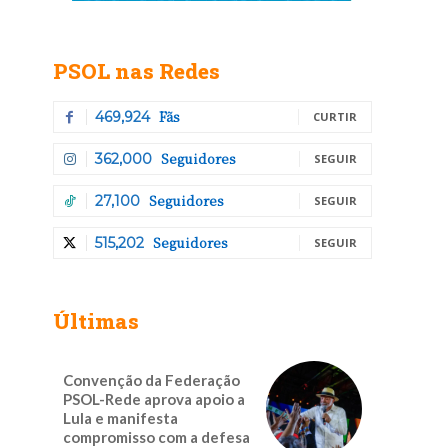
PSOL nas Redes
Fãs
469,924
CURTIR
Seguidores
362,000
SEGUIR
Seguidores
27,100
SEGUIR
Seguidores
515,202
SEGUIR
Últimas
Convenção da Federação
PSOL-Rede aprova apoio a
a
Lula e manifesta
compromisso com a defesa