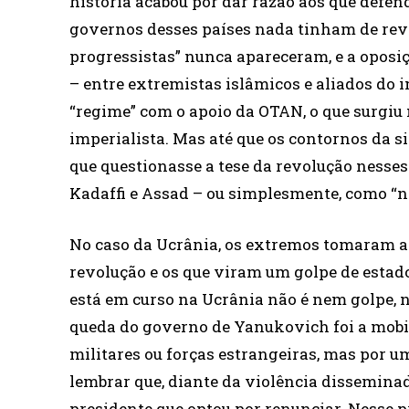
história acabou por dar razão aos que defe
governos desses países nada tinham de revol
progressistas” nunca apareceram, e a oposiç
– entre extremistas islâmicos e aliados do 
“regime” com o apoio da OTAN, o que surgiu
imperialista. Mas até que os contornos da s
que questionasse a tese da revolução nesses
Kadaffi e Assad – ou simplesmente, como “ne
No caso da Ucrânia, os extremos tomaram a
revolução e os que viram um golpe de estado
está em curso na Ucrânia não é nem golpe, n
queda do governo de Yanukovich foi a mobil
militares ou forças estrangeiras, mas por 
lembrar que, diante da violência disseminada
presidente que optou por renunciar. Nesse pr