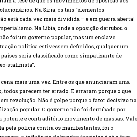
ndiam a tese de que os movimentos de oposição aos
ucionários. Na Síria, os tais “elementos
ão está cada vez mais dividida – e em guerra aberta!
imperialismo. Na Líbia, onde a oposição derrubou o
 não foi um governo popular, mas um enclave
ituação política estivessem definidos, qualquer um
 países seria classificado como simpatizante de
o-stalinista”.
 cena mais uma vez. Entre os que anunciaram uma
, todos parecem ter errado. E erraram porque o que
em revolução. Não é golpe porque o fator decisivo na
ização popular. O governo não foi derrubado por
um potente e contraditório movimento de massas. Val
 pela polícia contra os manifestantes, foi o
ocesso, a influência de bandas fascistas é só a face