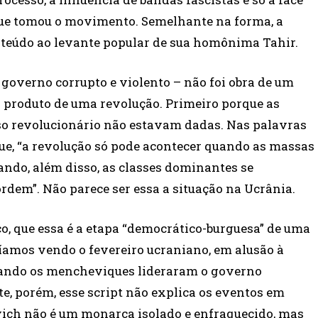
ue tomou o movimento. Semelhante na forma, a
teúdo ao levante popular de sua homônima Tahir.
governo corrupto e violento – não foi obra de um
 produto de uma revolução. Primeiro porque as
so revolucionário não estavam dadas. Nas palavras
ue, “a revolução só pode acontecer quando as massas
ando, além disso, as classes dominantes se
rdem”. Não parece ser essa a situação na Ucrânia.
o, que essa é a etapa “democrático-burguesa” de uma
íamos vendo o fevereiro ucraniano, em alusão à
quando os mencheviques lideraram o governo
te, porém, esse script não explica os eventos em
vich não é um monarca isolado e enfraquecido, mas