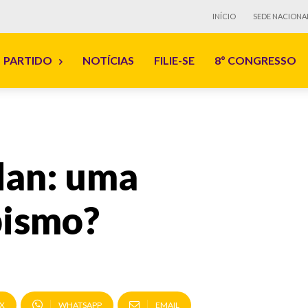
INÍCIO
SEDE NACIONA
PARTIDO
NOTÍCIAS
FILIE-SE
8º CONGRESSO
dan: uma
bismo?
X
WHATSAPP
EMAIL