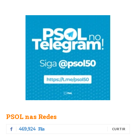
PSOL nas Redes
Fãs
469,924
CURTIR