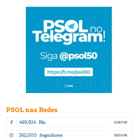
PSOL nas Redes
Fãs
469,924
CURTIR
Seguidores
362,000
SEGUIR