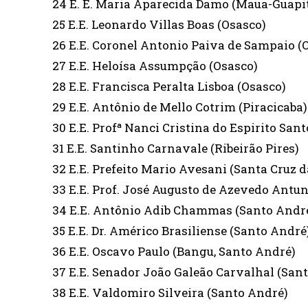
24 E. E. Maria Aparecida Damo (Maua-Guapi
25 E.E. Leonardo Villas Boas (Osasco)
26 E.E. Coronel Antonio Paiva de Sampaio (
27 E.E. Heloísa Assumpção (Osasco)
28 E.E. Francisca Peralta Lisboa (Osasco)
29 E.E. Antônio de Mello Cotrim (Piracicaba)
30 E.E. Profª Nanci Cristina do Espirito Sant
31 E.E. Santinho Carnavale (Ribeirão Pires)
32 E.E. Prefeito Mario Avesani (Santa Cruz 
33 E.E. Prof. José Augusto de Azevedo Antu
34 E.E. Antônio Adib Chammas (Santo Andr
35 E.E. Dr. Américo Brasiliense (Santo André
36 E.E. Oscavo Paulo (Bangu, Santo André)
37 E.E. Senador João Galeão Carvalhal (San
38 E.E. Valdomiro Silveira (Santo André)