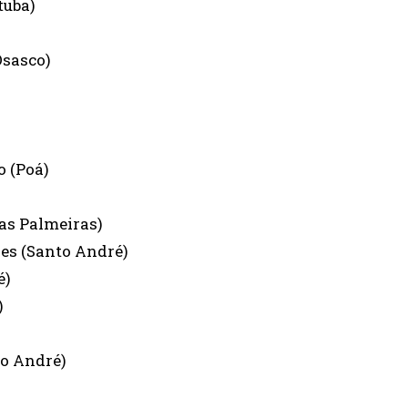
tuba)
Osasco)
o (Poá)
das Palmeiras)
nes (Santo André)
é)
)
to André)