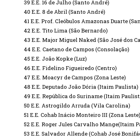
39 E.E. 16 de Julho (Santo André)
40 E.E. 8 de Abril (Santo André)
41 E.E. Prof. Cleóbulos Amazonas Duarte (Sa
42 E.E. Tito Lima (São Bernardo)
43 E.E. Major Miguel Naked (São José dos 
44 E.E. Caetano de Campos (Consolação)
45 E.E. João Kopke (Luz)
46 E.E. Fidelino Figueiredo (Centro)
47 E.E. Moacyr de Campos (Zona Leste)
48 E.E. Deputado João Dória (Itaim Paulista)
49 E.E. República do Suriname (Itaim Paulist
50 E.E. Astrogildo Arruda (Vila Carolina)
51 E.E. Cohab Inácio Monteiro III (Zona Leste
52 E.E. Roger Jules Carvalho Mange(Itaim P
53 E.E. Salvador Allende (Cohab José Bonifá