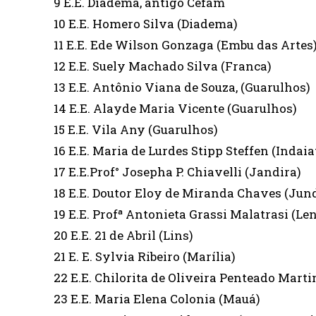
9 E.E. Diadema, antigo Cefam
10 E.E. Homero Silva (Diadema)
11 E.E. Ede Wilson Gonzaga (Embu das Artes
12 E.E. Suely Machado Silva (Franca)
13 E.E. Antônio Viana de Souza, (Guarulhos)
14 E.E. Alayde Maria Vicente (Guarulhos)
15 E.E. Vila Any (Guarulhos)
16 E.E. Maria de Lurdes Stipp Steffen (Indaia
17 E.E.Prof° Josepha P. Chiavelli (Jandira)
18 E.E. Doutor Eloy de Miranda Chaves (Jund
19 E.E. Profª Antonieta Grassi Malatrasi (Len
20 E.E. 21 de Abril (Lins)
21 E. E. Sylvia Ribeiro (Marília)
22 E.E. Chilorita de Oliveira Penteado Mart
23 E.E. Maria Elena Colonia (Mauá)