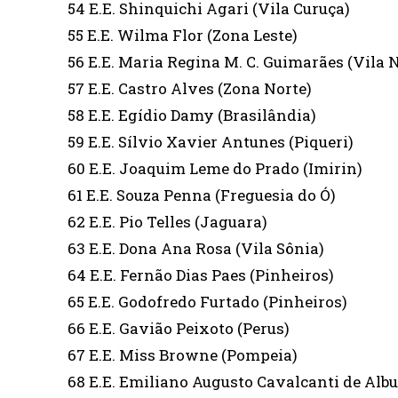
54 E.E. Shinquichi Agari (Vila Curuça)
55 E.E. Wilma Flor (Zona Leste)
56 E.E. Maria Regina M. C. Guimarães (Vila 
57 E.E. Castro Alves (Zona Norte)
58 E.E. Egídio Damy (Brasilândia)
59 E.E. Sílvio Xavier Antunes (Piqueri)
60 E.E. Joaquim Leme do Prado (Imirin)
61 E.E. Souza Penna (Freguesia do Ó)
62 E.E. Pio Telles (Jaguara)
63 E.E. Dona Ana Rosa (Vila Sônia)
64 E.E. Fernão Dias Paes (Pinheiros)
65 E.E. Godofredo Furtado (Pinheiros)
66 E.E. Gavião Peixoto (Perus)
67 E.E. Miss Browne (Pompeia)
68 E.E. Emiliano Augusto Cavalcanti de Albu