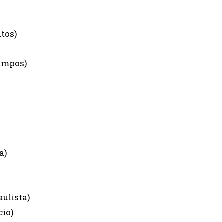
ntos)
Campos)
a)
)
aulista)
cio)