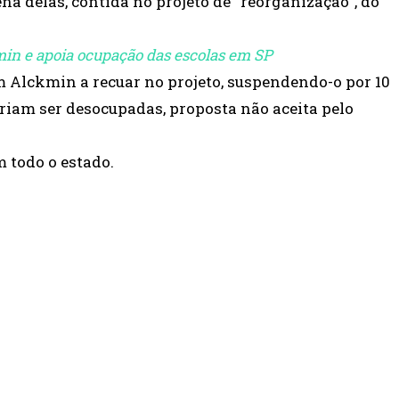
a delas, contida no projeto de “reorganização”, do
in e apoia ocupação das escolas em SP
 Alckmin a recuar no projeto, suspendendo-o por 10
eriam ser desocupadas, proposta não aceita pelo
m todo o estado.