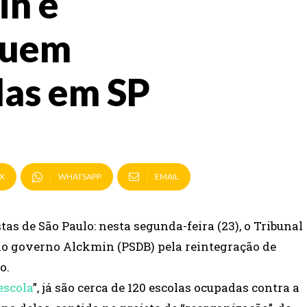
in e
guem
las em SP
X
WHATSAPP
EMAIL
as de São Paulo: nesta segunda-feira (23), o Tribunal
lo governo Alckmin (PSDB) pela reintegração de
o.
escola
”, já são cerca de 120 escolas ocupadas contra a