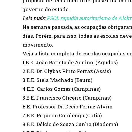
proposta de fechamento de quase uma centen
governo do estado.
Leia mais:
PSOL repudia autoritarismo de Alckm
Na semana passada, as ocupações obrigaram
dias. Porém, para isso, todas as escolas dev
movimento.
Veja a lista completa de escolas ocupadas e
1 E.E. João Batista de Aquino. (Agudos)
2 E.E. Dr. Clybas Pinto Ferraz (Assis)
3 E.E. Stela Machado (Bauru)
4 E.E. Carlos Gomes (Campinas)
5 E.E. Francisco Glicério (Campinas)
E.E. Professor Dr. Décio Ferraz Alvim
7 E.E. Pequeno Cotolengo (Cotia)
8 E.E. Délcio de Souza Cunha (Diadema)