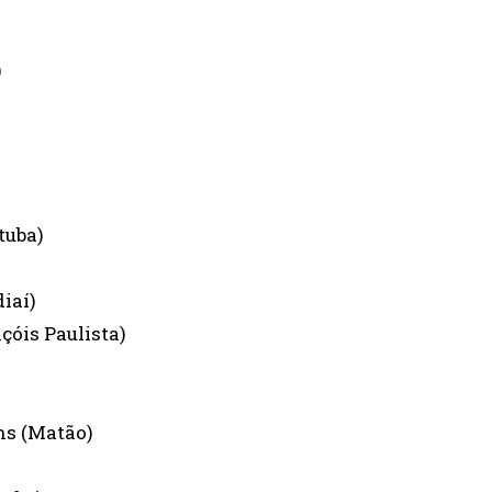
)
tuba)
iaí)
çóis Paulista)
ins (Matão)