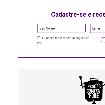
Cadastre-se e rec
Seu Nome
Email
Email
Eu aceito receber comunicações do
Address
PSOL.