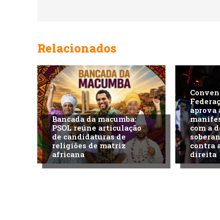
Relacionados
Conven
Federa
aprova 
Bancada da macumba:
manife
PSOL reúne articulação
com a d
de candidaturas de
soberan
religiões de matriz
contra 
africana
direita