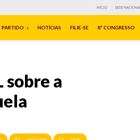
INÍCIO
SEDE NACIONA
PARTIDO
NOTÍCIAS
FILIE-SE
8º CONGRESSO
 sobre a
uela
X
WHATSAPP
EMAIL