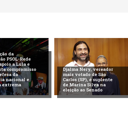
ção da
ção PSOL-Rede
apoio a Lula e
sta compromisso
Djalma Nery, vereador
efesa da
mais votado de São
ia nacional e
Carlos (SP), é suplente
a extrema
de Marina Silva na
eleição ao Senado