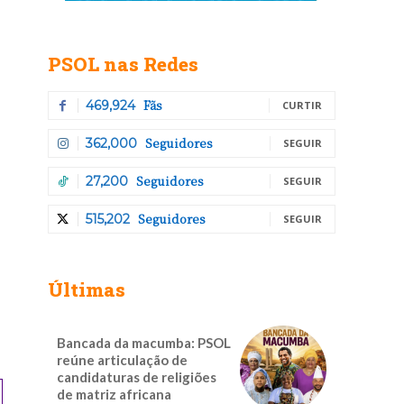
PSOL nas Redes
Fãs
469,924
CURTIR
Seguidores
362,000
SEGUIR
Seguidores
27,200
SEGUIR
Seguidores
515,202
SEGUIR
Últimas
Bancada da macumba: PSOL
reúne articulação de
candidaturas de religiões
de matriz africana