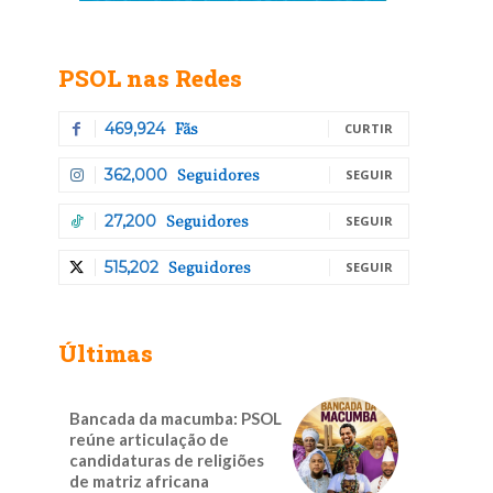
PSOL nas Redes
Fãs
469,924
CURTIR
Seguidores
362,000
SEGUIR
Seguidores
27,200
SEGUIR
Seguidores
515,202
SEGUIR
Últimas
Bancada da macumba: PSOL
reúne articulação de
candidaturas de religiões
de matriz africana