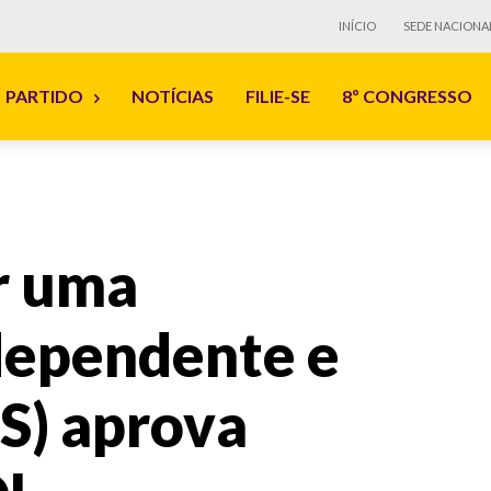
INÍCIO
SEDE NACIONA
PARTIDO
NOTÍCIAS
FILIE-SE
8º CONGRESSO
r uma
dependente e
IS) aprova