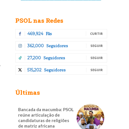
PSOL nas Redes
Fãs
469,924
CURTIR
Seguidores
362,000
SEGUIR
Seguidores
27,200
SEGUIR
é
Seguidores
515,202
SEGUIR
Últimas
Bancada da macumba: PSOL
reúne articulação de
candidaturas de religiões
de matriz africana