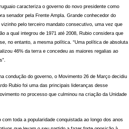
ruguaio caracteriza o governo do novo presidente como
ora senador pela Frente Ampla. Grande conhecedor do
ís vizinho pelo terceiro mandato consecutivo, uma vez que
o a qual integrou de 1971 até 2008, Rubio considera que
, no entanto, a mesma política. “Uma política de absoluta
lizou 46% da terra e concedeu as maiores regalias ao
s”.
s na condução do governo, o Movimento 26 de Março decidiu
rdo Rubio foi uma das principais lideranças desse
movimento no processo que culminou na criação da Unidade
 com toda a popularidade conquistada ao longo dos anos
tivos que levam o seu partido a fazer forte oposição à