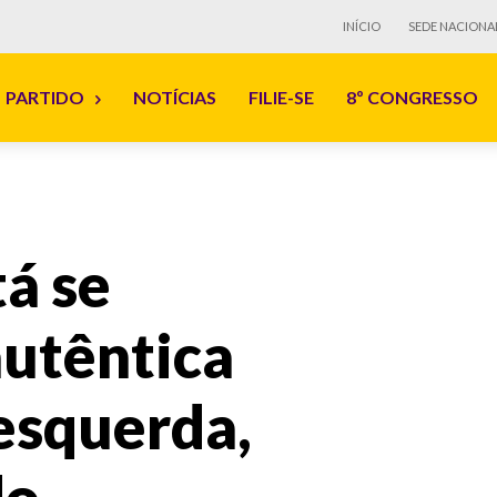
INÍCIO
SEDE NACIONA
PARTIDO
NOTÍCIAS
FILIE-SE
8º CONGRESSO
tá se
autêntica
 esquerda,