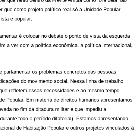
izer que tanto dentro da Frente Ampla como fora dela não
r que como projeto político real só a Unidade Popular
ista e popular.
lamentar é colocar no debate o ponto de vista da esquerda
 a ver com a política econômica, a política internacional,
te parlamentar os problemas concretos das pessoas
ndicações do movimento social. Nessa linha de trabalho
i que refletem essas necessidades e ao mesmo tempo
de Popular. Em matéria de direitos humanos apresentamos
ovada no fim da ditadura militar e que impediu a
durante todo o período ditatorial). Estamos apresentando
cional de Habitação Popular e outros projetos vinculados à