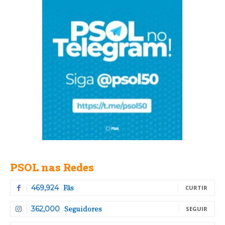
PSOL nas Redes
Fãs
469,924
CURTIR
Seguidores
362,000
SEGUIR