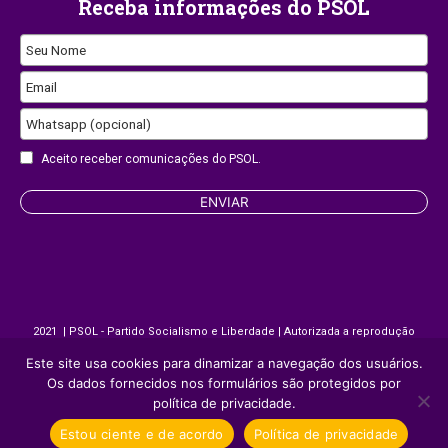
Receba informações do PSOL
Phone
Seu Nome
Number
Email
Whatsapp (opcional)
Aceito receber comunicações do PSOL.
ENVIAR
2021 | PSOL - Partido Socialismo e Liberdade | Autorizada a reprodução
desde que citada a fonte.
Este site usa cookies para dinamizar a navegação dos usuários.
Os dados fornecidos nos formulários são protegidos por
política de privacidade.
Site desenvolvido por
Appmobi
Estou ciente e de acordo
Política de privacidade