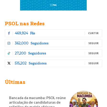
PSOL nas Redes
Fãs
469,924
CURTIR
Seguidores
362,000
SEGUIR
Seguidores
27,200
SEGUIR
Seguidores
515,202
SEGUIR
Últimas
Bancada da macumba: PSOL reúne
articulação de candidaturas de
religiões de matriz africana