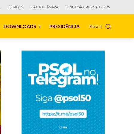
L
ESTADOS
PSOL NA CÂMARA
FUNDAÇÃO LAURO CAMPOS
DOWNLOADS
PRESIDÊNCIA
Busca