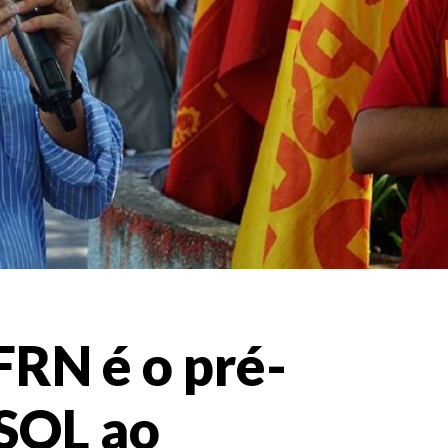
FRN é o pré-
PSOL ao