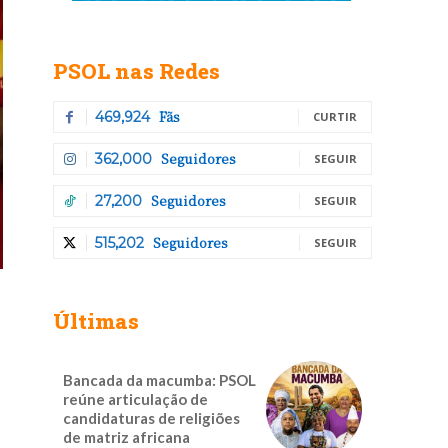
PSOL nas Redes
Fãs
469,924
CURTIR
Seguidores
362,000
SEGUIR
Seguidores
27,200
SEGUIR
Seguidores
515,202
SEGUIR
Últimas
Bancada da macumba: PSOL
reúne articulação de
candidaturas de religiões
de matriz africana