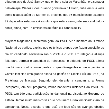
oligarquias e de José Sarney, que embora seja do Maranhão, era senador
pelo Amapá. Wadez Góes, quando governava o Estado, tinha em sua volta
como aliados, além de Sarney, os prefeitos dos 16 municípios do estado e
22 deputados estaduais. A estrutura que está a serviço de sua candidatura
conta, ainda, com 16 emissoras de rádio e 4 canais de TV.
Maykom Magalhães, secretário-geral do PSOL-AP e membro do Diretório
Nacional do partido, explica que os únicos grupos que fazem oposição ao
clã do candidato adversário são o PSOL e o PSB. Em relação à aliança
feita para derrotar o candidato do retrocesso, o dirigente do PSOL afirma
que há mais pontos convergentes do que divergentes e que a gestão de
Camilo tem sido uma grande aliada da gestão de Clécio Luís, do PSOL, na
Prefeitura de Macapá. Segundo ele, durante a campanha, a Frente
incorporou, em seu programa, várias bandeiras históricas do PSOL. “O
PSOL tem tido uma participação fundamental na disputa ao Governo do
estado. Temos muito mais coisas que nos unem e isso tem ficado claro na
campanha. Nessa disputa, o que está em jogo são os avanços obtidos