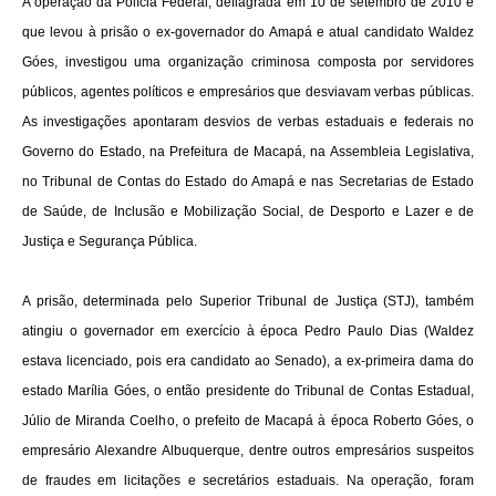
A operação da Polícia Federal, deflagrada em 10 de setembro de 2010 e
que levou à prisão o ex-governador do Amapá e atual candidato Waldez
Góes, investigou uma organização criminosa composta por servidores
públicos, agentes políticos e empresários que desviavam verbas públicas.
As investigações apontaram desvios de verbas estaduais e federais no
Governo do Estado, na Prefeitura de Macapá, na Assembleia Legislativa,
no Tribunal de Contas do Estado do Amapá e nas Secretarias de Estado
de Saúde, de Inclusão e Mobilização Social, de Desporto e Lazer e de
Justiça e Segurança Pública.
A prisão, determinada pelo Superior Tribunal de Justiça (STJ), também
atingiu o governador em exercício à época Pedro Paulo Dias (Waldez
estava licenciado, pois era candidato ao Senado), a ex-primeira dama do
estado Marília Góes, o então presidente do Tribunal de Contas Estadual,
Júlio de Miranda Coelho, o prefeito de Macapá à época Roberto Góes, o
empresário Alexandre Albuquerque, dentre outros empresários suspeitos
de fraudes em licitações e secretários estaduais. Na operação, foram