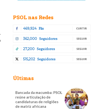
PSOL nas Redes
Fãs
469,924
CURTIR
,
Seguidores
362,000
SEGUIR
n
Seguidores
27,200
SEGUIR
Seguidores
515,202
SEGUIR
Últimas
Bancada da macumba: PSOL
reúne articulação de
candidaturas de religiões
de matriz africana