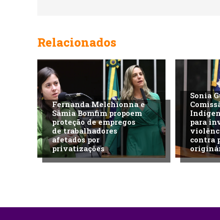
Relacionados
Sonia G
Fernanda Melchionna e
Comiss
Sâmia Bomfim propoem
Indíge
proteção de empregos
para in
de trabalhadores
violênc
afetados por
contra 
privatizações
originá