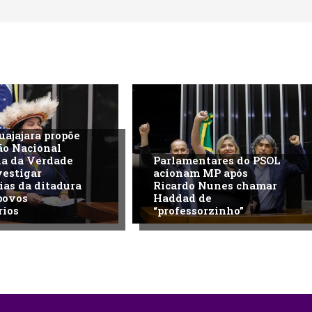
uajajara propõe
ão Nacional
na da Verdade
Parlamentares do PSOL
vestigar
acionam MP após
ias da ditadura
Ricardo Nunes chamar
povos
Haddad de
rios
“professorzinho”