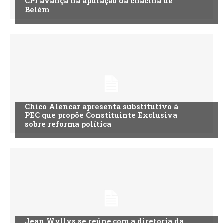
CPI avança na apuração da chacina de
Belém
Chico Alencar apresenta substitutivo à
PEC que propõe Constituinte Exclusiva
sobre reforma política
Jean Wyllys se reúne com a diretoria da