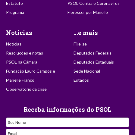
Estatuto
PSOL Contra o Coronavírus
Programa
Florescer por Marielle
Notícias
...e mais
Notícias
Filie-se
Resoluções e notas
Deputados Federais
PSOL na Câmara
Deputados Estaduais
Fundação Lauro Campos e
Sede Nacional
Marielle Franco
Estados
Observatório da crise
Receba informações do PSOL
Phone
Seu Nome
Number
Email