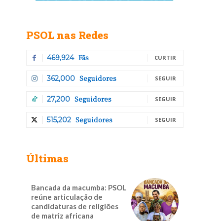
PSOL nas Redes
Fãs
469,924
CURTIR
Seguidores
362,000
SEGUIR
Seguidores
27,200
SEGUIR
Seguidores
515,202
SEGUIR
Últimas
Bancada da macumba: PSOL
reúne articulação de
candidaturas de religiões
de matriz africana