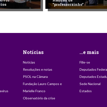
povos
Haddad de
rios
“professorzinho”
Notícias
...e mais
Notícias
Filie-se
Resoluções e notas
Deputados Federa
PSOL na Câmara
Deputados Estadu
Fundação Lauro Campos e
Sede Nacional
avírus
Marielle Franco
Estados
Observatório da crise