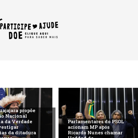
uajajara propõe
ão Nacional
na da Verdade
Parlamentares do PSOL
vestigar
acionam MP após
ias da ditadura
Ricardo Nunes chamar