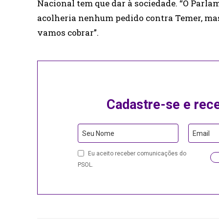
Nacional tem que dar à sociedade. “O Parla
acolheria nenhum pedido contra Temer, mas 
vamos cobrar”.
Cadastre-se e rec
Contact
Seu Nome
Email
Email
Eu aceito receber comunicações do
PSOL.