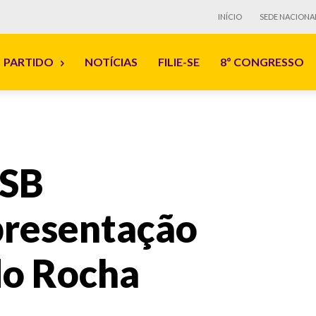
INÍCIO
SEDE NACIONA
PARTIDO
NOTÍCIAS
FILIE-SE
8º CONGRESSO
PSB
presentação
do Rocha