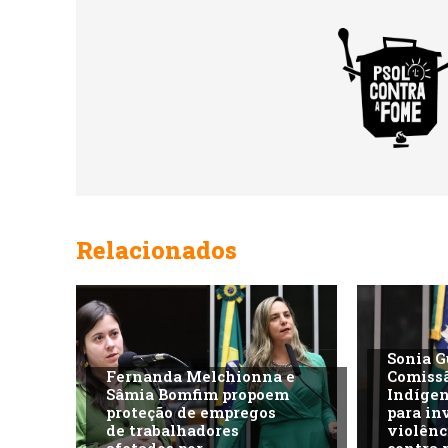
Relacionados
Sonia G
Fernanda Melchionna e
Comiss
Sâmia Bomfim propoem
Indíge
proteção de empregos
para in
de trabalhadores
violênc