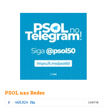
PSOL nas Redes
Fãs
469,924
CURTIR