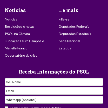
Notícias
...e mais
Notícias
Filie-se
Resoluções e notas
Deputados Federais
PSOL na Câmara
Deputados Estaduais
Fundação Lauro Campos e
Sede Nacional
Marielle Franco
Estados
Observatório da crise
Receba informações do PSOL
Seu Nome
Email
Company
Whatsapp (opcional)
Name