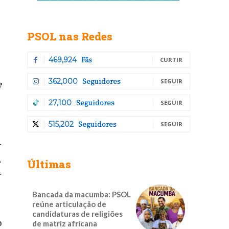
PSOL nas Redes
Fãs
469,924
CURTIR
Seguidores
362,000
SEGUIR
e
Seguidores
27,100
SEGUIR
Seguidores
515,202
SEGUIR
-
.
Últimas
r
Bancada da macumba: PSOL
reúne articulação de
candidaturas de religiões
o
de matriz africana