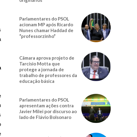
Parlamentares do PSOL
acionam MP após Ricardo
s
Nunes chamar Haddad de
“professorzinho”
a
Câmara aprova projeto de
Tarcísio Motta que
a
protege a jornada de
trabalho de professores da
educação básica
e
Parlamentares do PSOL
m
apresentam ações contra
Javier Milei por discurso ao
s
lado de Flávio Bolsonaro
o
e