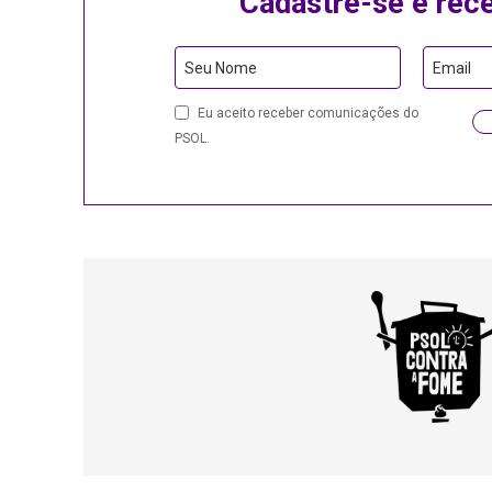
Cadastre-se e rec
Seu Nome
Email
Email
Eu aceito receber comunicações do
Address
PSOL.