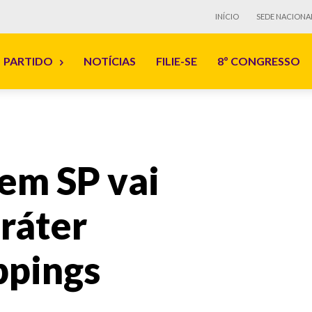
INÍCIO
SEDE NACIONA
PARTIDO
NOTÍCIAS
FILIE-SE
8º CONGRESSO
 em SP vai
aráter
ppings