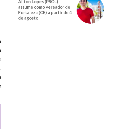
Ailton Lopes (PSOL)
assume como vereador de
Fortaleza (CE) a partir de 4
de agosto
a
a
s
,
à
e