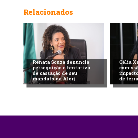
Relacionados
Renata Souza denuncia
Célia X
perseguição e tentativa
comissã
de cassação de seu
impacto
mandato na Alerj
de terra