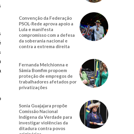
s
Convenção da Federação
PSOL-Rede aprova apoio a
Lula e manifesta
s
compromisso com a defesa
da soberania nacional e
é
contra a extrema direita
s
m
Fernanda Melchionna e
Sâmia Bomfim propoem
a
proteção de empregos de
trabalhadores afetados por
privatizações
o
Sonia Guajajara propõe
Comissão Nacional
Indígena da Verdade para
investigar violências da
ditadura contra povos
originários