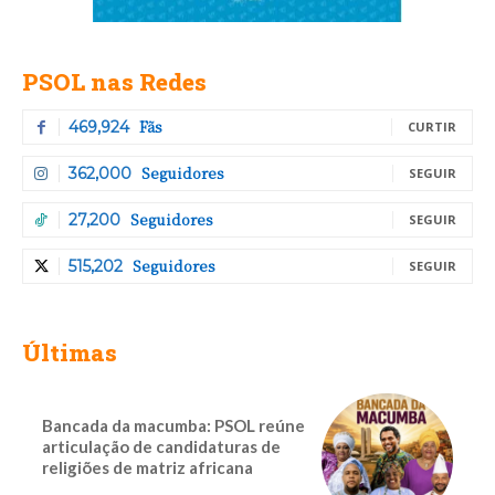
PSOL nas Redes
Fãs
469,924
CURTIR
Seguidores
362,000
SEGUIR
Seguidores
27,200
SEGUIR
Seguidores
515,202
SEGUIR
Últimas
Bancada da macumba: PSOL reúne
articulação de candidaturas de
religiões de matriz africana