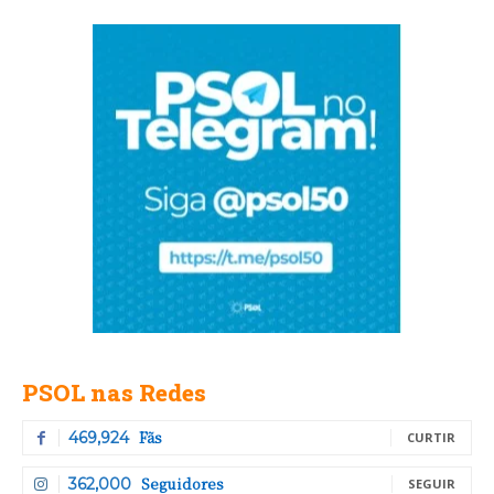
PSOL nas Redes
Fãs
469,924
CURTIR
Seguidores
362,000
SEGUIR