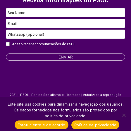
Seu Nome
Company
Email
Name
Whatsapp (opcional)
Aceito receber comunicações do PSOL.
ENVIAR
2021 | PSOL - Partido Socialismo e Liberdade | Autorizada a reprodução
desde que citada a fonte.
Este site usa cookies para dinamizar a navegação dos usuários.
Os dados fornecidos nos formulários são protegidos por
Site desenvolvido por
Appmobi
política de privacidade.
Estou ciente e de acordo
Política de privacidade