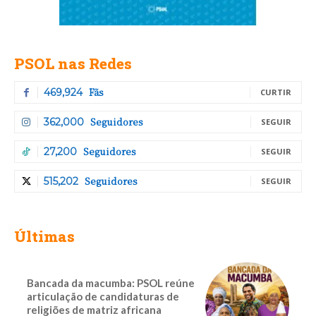
PSOL nas Redes
Fãs
469,924
CURTIR
Seguidores
362,000
SEGUIR
Seguidores
27,200
SEGUIR
Seguidores
515,202
SEGUIR
Últimas
Bancada da macumba: PSOL reúne
articulação de candidaturas de
religiões de matriz africana