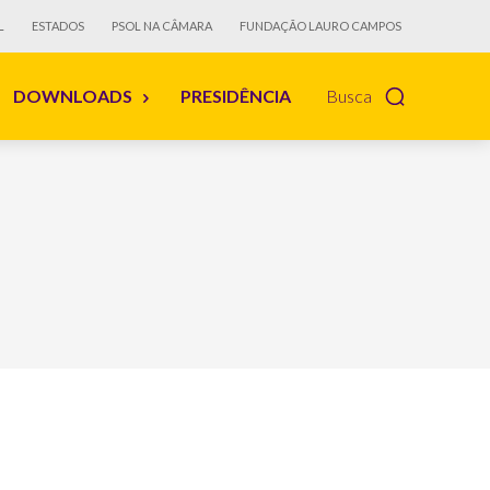
L
ESTADOS
PSOL NA CÂMARA
FUNDAÇÃO LAURO CAMPOS
DOWNLOADS
PRESIDÊNCIA
Busca