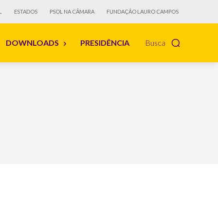
L
ESTADOS
PSOL NA CÂMARA
FUNDAÇÃO LAURO CAMPOS
DOWNLOADS
PRESIDÊNCIA
Busca