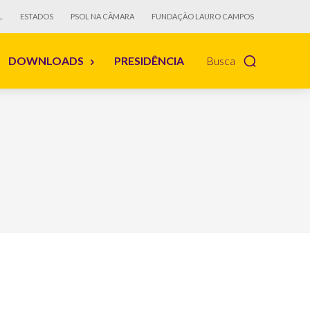
L
ESTADOS
PSOL NA CÂMARA
FUNDAÇÃO LAURO CAMPOS
DOWNLOADS
PRESIDÊNCIA
Busca