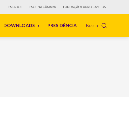
L
ESTADOS
PSOL NA CÂMARA
FUNDAÇÃO LAURO CAMPOS
DOWNLOADS
PRESIDÊNCIA
Busca