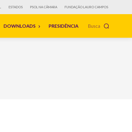
L
ESTADOS
PSOL NA CÂMARA
FUNDAÇÃO LAURO CAMPOS
DOWNLOADS
PRESIDÊNCIA
Busca