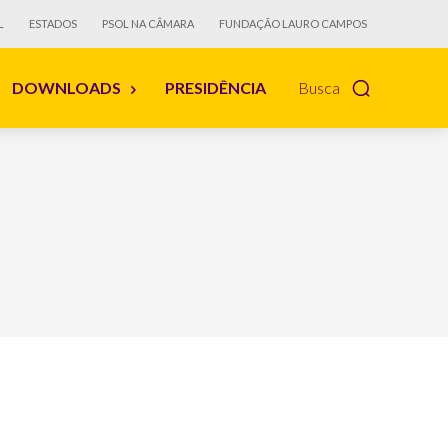
L
ESTADOS
PSOL NA CÂMARA
FUNDAÇÃO LAURO CAMPOS
DOWNLOADS
PRESIDÊNCIA
Busca