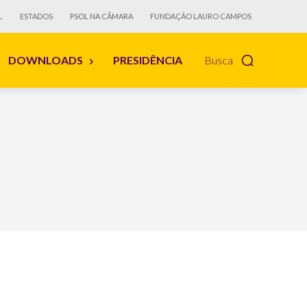
L
ESTADOS
PSOL NA CÂMARA
FUNDAÇÃO LAURO CAMPOS
DOWNLOADS
PRESIDÊNCIA
Busca