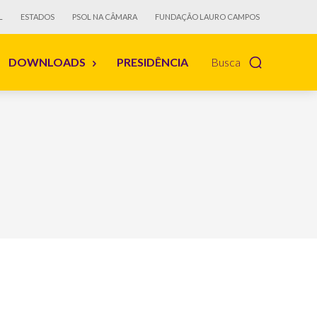
L
ESTADOS
PSOL NA CÂMARA
FUNDAÇÃO LAURO CAMPOS
DOWNLOADS
PRESIDÊNCIA
Busca