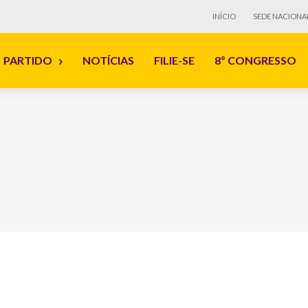
INÍCIO
SEDE NACIONA
PARTIDO
NOTÍCIAS
FILIE-SE
8º CONGRESSO