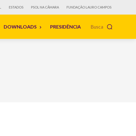
L
ESTADOS
PSOL NA CÂMARA
FUNDAÇÃO LAURO CAMPOS
DOWNLOADS
PRESIDÊNCIA
Busca