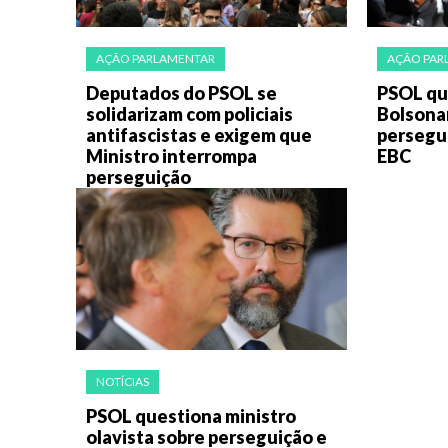
AÇÃO PARLAMENTAR
AÇÃO PAR
Deputados do PSOL se
PSOL qu
solidarizam com policiais
Bolsona
antifascistas e exigem que
persegui
Ministro interrompa
EBC
perseguição
NOTÍCIAS
PSOL questiona ministro
olavista sobre perseguição e