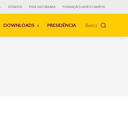
L
ESTADOS
PSOL NA CÂMARA
FUNDAÇÃO LAURO CAMPOS
DOWNLOADS
PRESIDÊNCIA
Busca