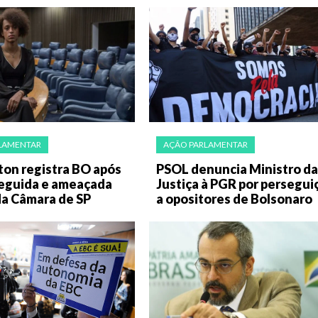
LAMENTAR
AÇÃO PARLAMENTAR
lton registra BO após
PSOL denuncia Ministro da
seguida e ameaçada
Justiça à PGR por persegui
da Câmara de SP
a opositores de Bolsonaro