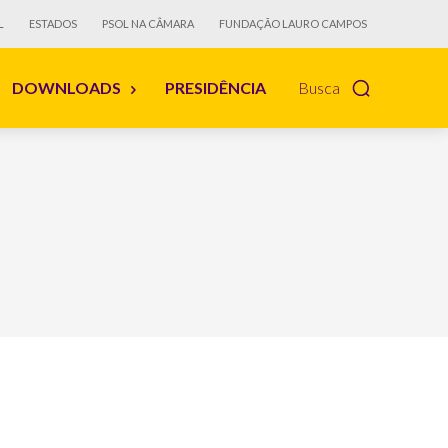
L
ESTADOS
PSOL NA CÂMARA
FUNDAÇÃO LAURO CAMPOS
DOWNLOADS
PRESIDÊNCIA
Busca