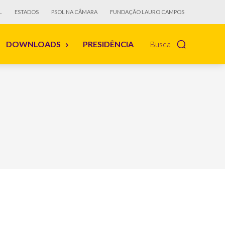
L
ESTADOS
PSOL NA CÂMARA
FUNDAÇÃO LAURO CAMPOS
DOWNLOADS
PRESIDÊNCIA
Busca