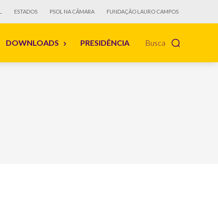
L
ESTADOS
PSOL NA CÂMARA
FUNDAÇÃO LAURO CAMPOS
DOWNLOADS
PRESIDÊNCIA
Busca