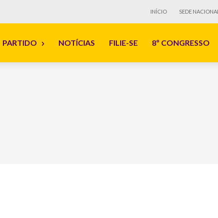
INÍCIO
SEDE NACIONA
PARTIDO
NOTÍCIAS
FILIE-SE
8º CONGRESSO